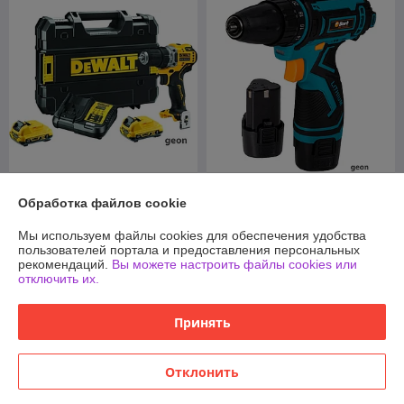
Дрель-шуруповерт DeWalt
Дрель-шуруповерт Bort BAB-
Обработка файлов cookie
DCD701D2 (с 2-мя АКБ)
12x2Li-FD (с 2-мя АКБ)
В наличии
В наличии
Мы используем файлы cookies для обеспечения удобства
пользователей портала и предоставления персональных
718
154,70
руб.
руб.
рекомендаций.
Вы можете настроить файлы cookies или
отключить их.
Купить
Купить
Принять
Отклонить