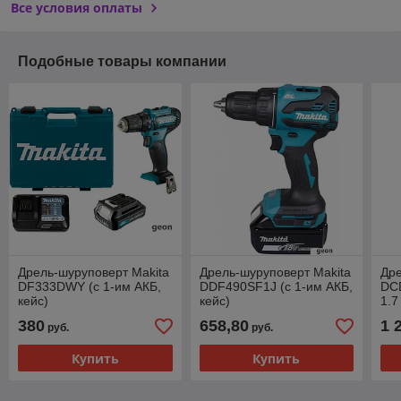
Все условия оплаты
Подобные товары компании
Дрель-шуруповерт Makita
Дрель-шуруповерт Makita
Дре
DF333DWY (с 1-им АКБ,
DDF490SF1J (с 1-им АКБ,
DC
кейс)
кейс)
1.7
380
658,80
1 
руб.
руб.
Купить
Купить