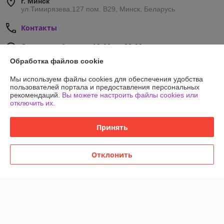
г. Минск
ул.Тимирязева,127 пом. В29, Минск, Беларусь
Контакты
Сегодня работает с 10:00 до 22:00
Показать весь график работы
Обработка файлов cookie
Мы используем файлы cookies для обеспечения удобства
Отзывы о магазине
пользователей портала и предоставления персональных
рекомендаций.
Вы можете настроить файлы cookies или
отключить их.
403 отзывов за всё время
Принять
Покупатель
27.03.2026
Отлично
Отклонить
Сделка подтверждена через корзину
Климентенко Сергей
03.10.2025
Отлично