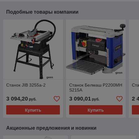
Подобные товары компании
Станок JIB 3255a-2
Станок Белмаш P2200MH
Ст
S215A
3 094,20
3 090,01
2 
руб.
руб.
Купить
Купить
Акционные предложения и новинки