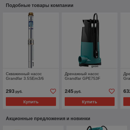
Подобные товары компании
Скважинный насос
Дренажный насос
Др
Grandfar 3.5SEm3/6
Grandfar GPE753F
Gr
293
245
63
руб.
руб.
Купить
Купить
Акционные предложения и новинки