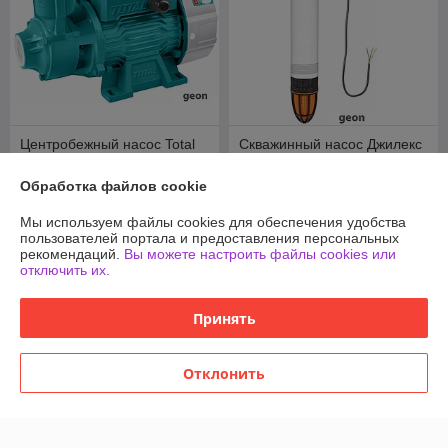
Центробежный насос Total
Скважинный насос Джилекс
TWP15506
Водомет 40/50 БК
Обработка файлов cookie
В наличии
В наличии
251,27
432,36
Мы используем файлы cookies для обеспечения удобства
руб.
руб.
пользователей портала и предоставления персональных
рекомендаций.
Вы можете настроить файлы cookies или
Купить
Купить
отключить их.
Принять
Отклонить