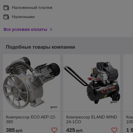
Наложенный платеж
Наличными
Все условия оплаты
Подобные товары компании
Компрессор ECO AEP-22-
Компрессор ELAND WIND
Ко
380
24-1CO
10
385
425
1 
руб.
руб.