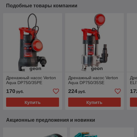
Подобные товары компании
Дренажный насос Verton
Дренажный насос Verton
Др
Aqua DP750/35PE
Aqua DP750/35SE
EL
170
224
17
руб.
руб.
Купить
Купить
Акционные предложения и новинки