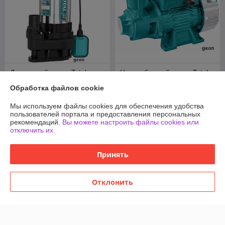
Дренажный насос Total
Центробежный насос Total
TWP7110016
TWP15506
Обработка файлов cookie
В наличии
В наличии
Мы используем файлы cookies для обеспечения удобства
626,31
251,27
руб.
руб.
пользователей портала и предоставления персональных
рекомендаций.
Вы можете настроить файлы cookies или
Купить
Купить
отключить их.
Принять
Отклонить