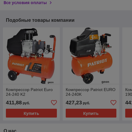
Все условия оплаты
Подобные товары компании
Компрессор Patriot Euro
Компрессор Patriot EURO
Ком
24-240 K2
24-240K
190
411,88
427,23
44
руб.
руб.
Купить
Купить
О нас