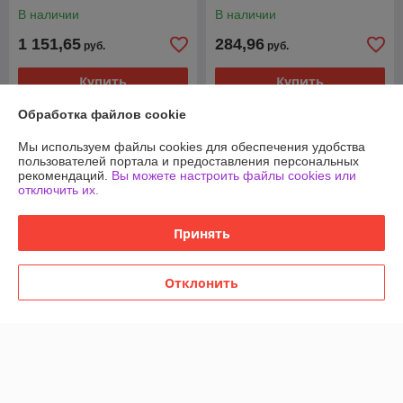
В наличии
В наличии
1 151,65
284,96
руб.
руб.
Купить
Купить
Обработка файлов cookie
Мы используем файлы cookies для обеспечения удобства
пользователей портала и предоставления персональных
рекомендаций.
Вы можете настроить файлы cookies или
отключить их.
Принять
Отклонить
Дисковая (циркулярная)
Торцовочная пила P.I.T.
пила BifAces ACS-1600
PCM255-C3
В наличии
В наличии
272,69
907,73
руб.
руб.