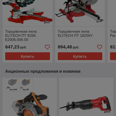
Торцовочная пила
Торцовочная пила
То
ELITECH ПТ 825К
ELITECH ПТ 1825КУ
Par
E2006.006.00
647,23
894,48
81
руб.
руб.
Купить
Купить
Акционные предложения и новинки