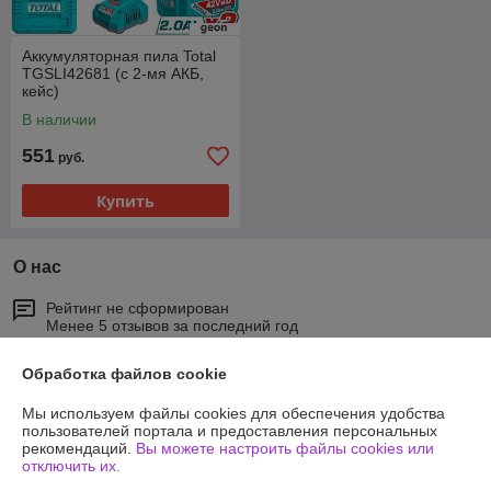
Аккумуляторная пила Total
TGSLI42681 (с 2-мя АКБ,
кейс)
В наличии
551
руб.
Купить
О нас
Рейтинг не сформирован
Менее 5 отзывов за последний год
Работает с 09.08.2015
Обработка файлов cookie
г. Минск
Мы используем файлы cookies для обеспечения удобства
ул.Тимирязева,127 пом. В29, Минск, Беларусь
пользователей портала и предоставления персональных
рекомендаций.
Вы можете настроить файлы cookies или
Контакты
отключить их.