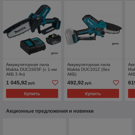
Аккумуляторная пила
Аккумуляторная пила
Акк
Makita DUC150SF (с 1-им
Makita DUC101Z (без
Mak
АКБ 3 Ач)
АКБ)
АК
1 045,92
492,92
61
руб.
руб.
Купить
Купить
Акционные предложения и новинки