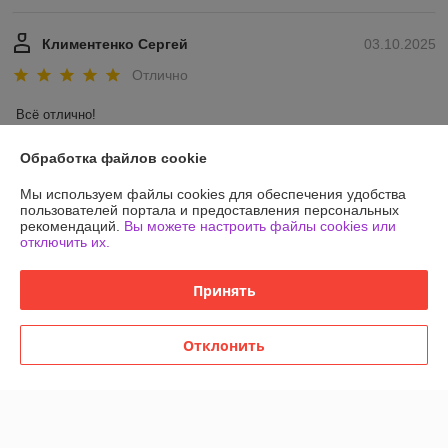
Климентенко Сергей
03.10.2025
Отлично
Всё отлично!
Сделка подтверждена через корзину
Обработка файлов cookie
Мы используем файлы cookies для обеспечения удобства
Показать все отзывы
пользователей портала и предоставления персональных
рекомендаций.
Вы можете настроить файлы cookies или
отключить их.
О нас
Принять
Контакты
Отклонить
Доставка и оплата
График работы