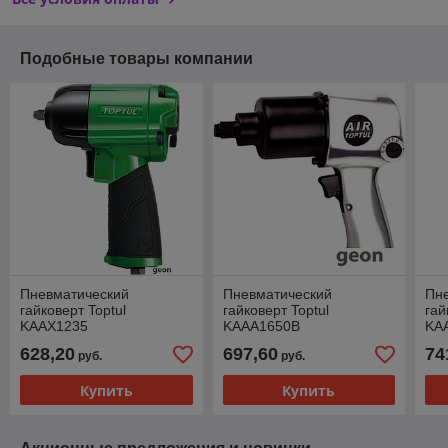
Подобные товары компании
Пневматический
Пневматический
Пн
гайковерт Toptul
гайковерт Toptul
гай
KAAX1235
KAAA1650B
KA
628,20
697,60
74
руб.
руб.
Купить
Купить