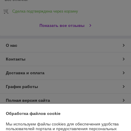
Сделка подтверждена через корзину
Показать все отзывы
О нас
Контакты
Доставка и оплата
График работы
Полная версия сайта
Обработка файлов cookie
Политика обработки cookies
Мы используем файлы cookies для обеспечения удобства
Сайт создан на платформе Deal.by
пользователей портала и предоставления персональных