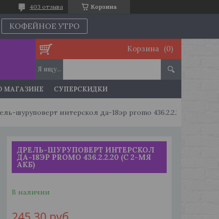
403 отзыва
Корзина
КОФЕЙНОЕ УТРО
Корзина
О МАГАЗИНЕ
СУПЕРСКИДКИ
Дрель-шуруповерт интерскол да-18эр promo 436.2.2.20 (с 2-мя акб)
ДРЕЛЬ-ШУРУПОВЕРТ ИНТЕРСКОЛ
ДА-18ЭР PROMO 436.2.2.20 (С 2-МЯ
АКБ)
В наличии
245,30
руб.