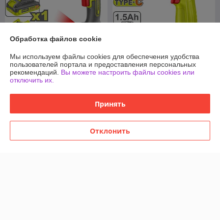
Обработка файлов cookie
Мы используем файлы cookies для обеспечения удобства
Шуруповерт для
пользователей портала и предоставления персональных
гипсокартона Dyllu
Дрель-шуруповерт Dyllu
рекомендаций.
Вы можете настроить файлы cookies или
DTDS204281 (с 1-им АКБ,
DTCDS518 (с 1-им АКБ)
отключить их.
кейс)
В наличии
В наличии
Принять
290,94
93,98
руб.
руб.
Купить
Купить
Отклонить
Показать ещё
О нас
Рейтинг не сформирован
Менее 5 отзывов за последний год