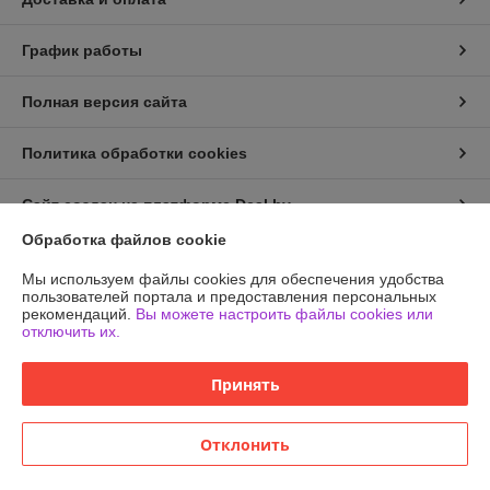
График работы
Полная версия сайта
Политика обработки cookies
Сайт создан на платформе Deal.by
Обработка файлов cookie
Информация для покупателя
Мы используем файлы cookies для обеспечения удобства
пользователей портала и предоставления персональных
Юридическое лицо:
ООО «Эркен»
рекомендаций.
Вы можете настроить файлы cookies или
220051, г. Минск, ул. Тимирязева, д. 127, пав. В29
отключить их.
Регистрационный номер ЕГР: 193739207
Принять
УНП: 193739207
Регистрационный орган: Минский Горисполком
Отклонить
Дата регистрации компании: 24.01.2024