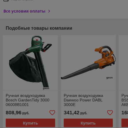
Все условия оплаты
Подобные товары компании
Ручная воздуходувка
Ручная воздуходувка
Руч
Bosch GardenTidy 3000
Daewoo Power DABL
BSS
06008B1001
3000E
АК
808,96
341,42
16
руб.
руб.
Купить
Купить