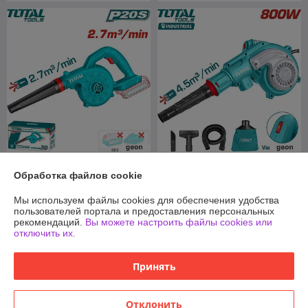
Садовая воздуходувка Total
Ручная воздуходувка Total
Обработка файлов cookie
TABLI2078 (без АКБ)
TB8036
В наличии
В наличии
Мы используем файлы cookies для обеспечения удобства
пользователей портала и предоставления персональных
90,50
195,58
руб.
руб.
рекомендаций.
Вы можете настроить файлы cookies или
отключить их.
Купить
Купить
Принять
О нас
Отклонить