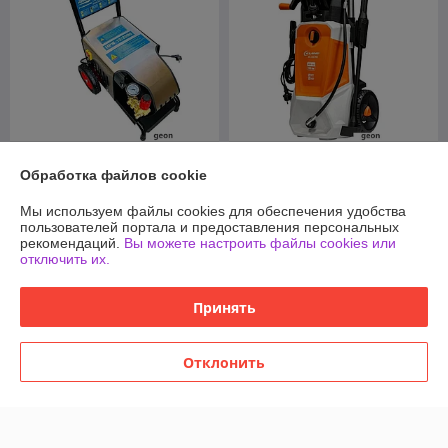
Мойка высокого давления
Мойка высокого давления
Обработка файлов cookie
Redbo HPW-10/2000
ELAND RE-240X PRO
В наличии
В наличии
Мы используем файлы cookies для обеспечения удобства
пользователей портала и предоставления персональных
1 067,08
512
руб.
руб.
рекомендаций.
Вы можете настроить файлы cookies или
отключить их.
Купить
Купить
Принять
О нас
Отклонить
Рейтинг не сформирован
Менее 5 отзывов за последний год
Работает с 09.08.2015