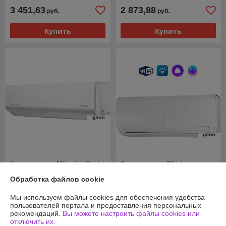
3 451,63
2 873,88
руб.
руб.
Купить
Купить
Кондиционер Mitsudai Sento
Кондиционер Electrolux
Inverter MDI-SNC07AI
Atrium DC EACS/I-09HAT/N8
Обработка файлов cookie
В наличии
В наличии
Мы используем файлы cookies для обеспечения удобства
1 098,93
1 850
руб.
руб.
пользователей портала и предоставления персональных
рекомендаций.
Вы можете настроить файлы cookies или
Купить
Купить
отключить их.