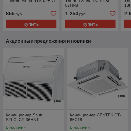
Thermo Siena RTS-09HN1
Thermo Siena DC RTSI-
The
07HN8
18
855
1 250
2 
руб.
руб.
Купить
Купить
Акционные предложения и новинки
Кондиционер Shuft
Кондиционер CENTEK CT-
SFLC_CF-36HN1
66C18
В наличии
В наличии