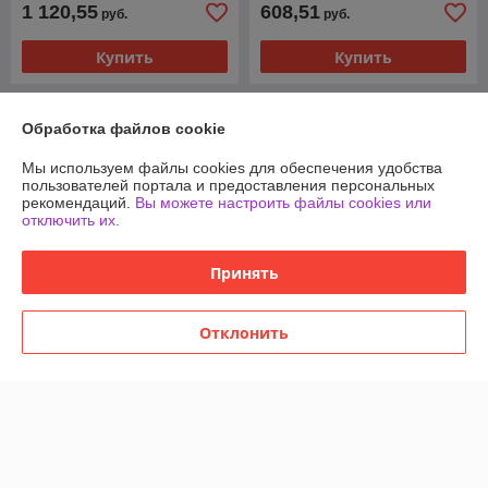
1 120,55
608,51
руб.
руб.
Купить
Купить
Обработка файлов cookie
Мы используем файлы cookies для обеспечения удобства
пользователей портала и предоставления персональных
рекомендаций.
Вы можете настроить файлы cookies или
отключить их.
Принять
Отклонить
Варочная панель Hyundai
Варочная панель Hyundai
HHE 6410 BG
HHI 3855 BG
В наличии
В наличии
285,22
250,64
руб.
руб.
Купить
Купить