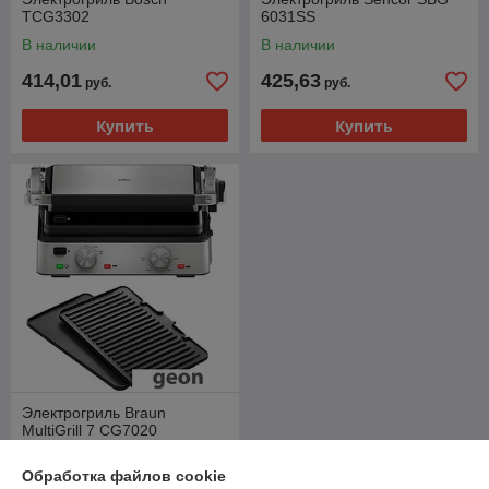
TCG3302
6031SS
В наличии
В наличии
414,01
425,63
руб.
руб.
Купить
Купить
Электрогриль Braun
MultiGrill 7 CG7020
В наличии
Обработка файлов cookie