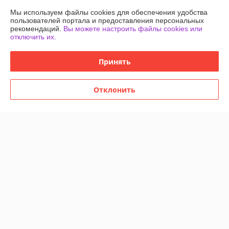
371,13
руб.
Мы используем файлы cookies для обеспечения удобства
пользователей портала и предоставления персональных
Купить
рекомендаций.
Вы можете настроить файлы cookies или
отключить их.
О нас
Принять
Рейтинг не сформирован
Менее 5 отзывов за последний год
Отклонить
Работает с 09.08.2015
г. Минск
ул.Тимирязева,127 пом. В29, Минск, Беларусь
Контакты
Сегодня работает с 10:00 до 22:00
Показать весь график работы
Отзывы о магазине
403 отзывов за всё время