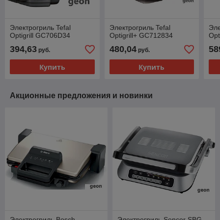
Электрогриль Tefal
Электрогриль Tefal
Эле
Optigrill GC706D34
Optigrill+ GC712834
Opt
394,63
480,04
58
руб.
руб.
Купить
Купить
Акционные предложения и новинки
Электрогриль Bosch
Электрогриль Sencor SBG