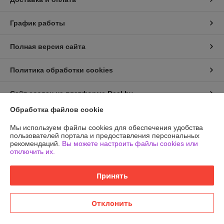
График работы
Полная версия сайта
Политика обработки cookies
Сайт создан на платформе Deal.by
Обработка файлов cookie
Информация для покупателя
Мы используем файлы cookies для обеспечения удобства
пользователей портала и предоставления персональных
Юридическое лицо:
ООО «Эркен»
рекомендаций.
Вы можете настроить файлы cookies или
220051, г. Минск, ул. Тимирязева, д. 127, пав. В29
отключить их.
Регистрационный номер ЕГР: 193739207
Принять
УНП: 193739207
Регистрационный орган: Минский Горисполком
Отклонить
Дата регистрации компании: 24.01.2024