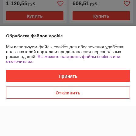
1 120,55
608,51
руб.
руб.
Купить
Купить
Обработка файлов cookie
Мы используем файлы cookies для обеспечения удобства
пользователей портала и предоставления персональных
рекомендаций.
Вы можете настроить файлы cookies или
отключить их.
Принять
Отклонить
Варочная панель Hyundai
Варочная панель Hyundai
HHE 6410 BG
HHI 3855 BG
В наличии
В наличии
279,37
252,40
руб.
руб.
Купить
Купить