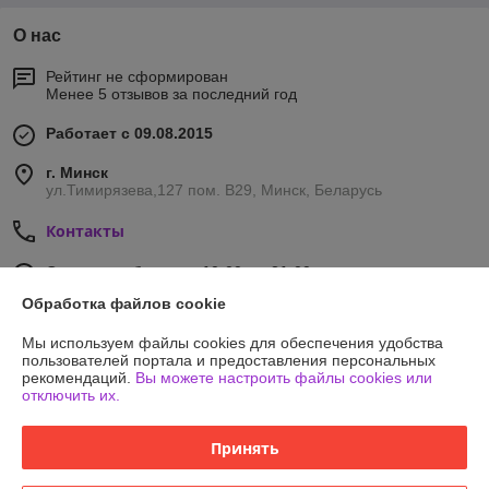
О нас
Рейтинг не сформирован
Менее 5 отзывов за последний год
Работает с 09.08.2015
г. Минск
ул.Тимирязева,127 пом. В29, Минск, Беларусь
Контакты
Сегодня работает с 10:00 до 21:00
Показать весь график работы
Обработка файлов cookie
Мы используем файлы cookies для обеспечения удобства
Отзывы о магазине
пользователей портала и предоставления персональных
рекомендаций.
Вы можете настроить файлы cookies или
отключить их.
403 отзывов за всё время
Принять
Покупатель
27.03.2026
Отлично