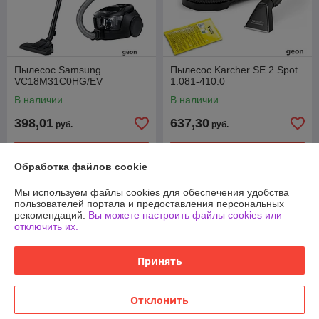
Пылесос Samsung
Пылесос Karcher SE 2 Spot
VC18M31C0HG/EV
1.081-410.0
В наличии
В наличии
398,01
637,30
руб.
руб.
Купить
Купить
Обработка файлов cookie
Мы используем файлы cookies для обеспечения удобства
пользователей портала и предоставления персональных
рекомендаций.
Вы можете настроить файлы cookies или
отключить их.
Принять
Отклонить