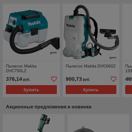
Пылесос Makita
Пылесос Makita DVC660Z
Пыл
DVC750LZ
193
376,14
900,73
46
руб.
руб.
Купить
Купить
Акционные предложения и новинки